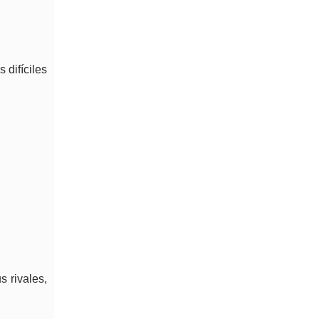
difíciles
s rivales,