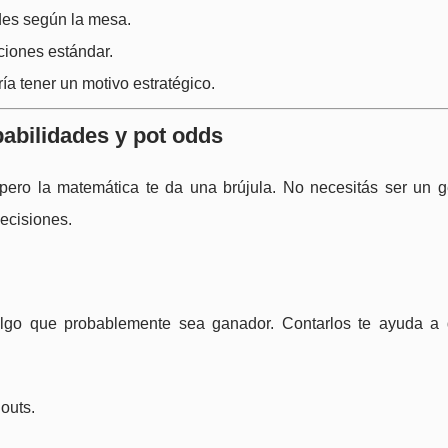
ndes según la mesa.
aciones estándar.
ía tener un motivo estratégico.
abilidades y pot odds
pero la matemática te da una brújula. No necesitás ser un g
ecisiones.
lgo que probablemente sea ganador. Contarlos te ayuda a d
outs.