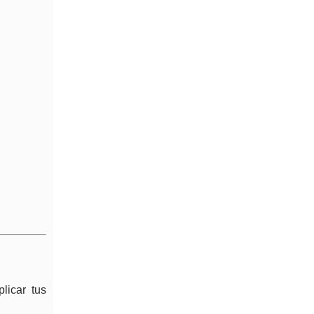
licar tus