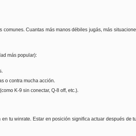
 comunes. Cuantas más manos débiles jugás, más situaciones 
dad más popular):
s.
s o contra mucha acción.
como K-9 sin conectar, Q-8 off, etc.).
en tu winrate. Estar en posición significa actuar después de tu