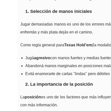
1. Selección de manos iniciales
Jugar demasiadas manos es uno de los errores más
enfrentás y más plata dejás en el camino.
Como regla general para
Texas Hold'em
(la modali
Jugá
agresivo
con manos fuertes y medias fuerte
Abandoná manos marginales en posiciones mala
Evitá enamorarte de cartas "lindas" pero débiles (
2. La importancia de la posición
La
posición
es uno de los factores que más influyen 
con más información.