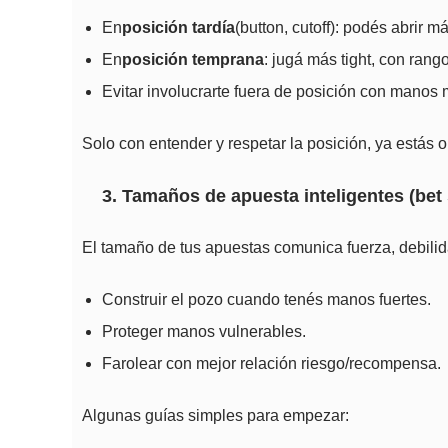
En
posición tardía
(button, cutoff): podés abrir 
En
posición temprana
: jugá más tight, con rang
Evitar involucrarte fuera de posición con manos 
Solo con entender y respetar la posición, ya estás
3. Tamaños de apuesta inteligentes (bet 
El tamaño de tus apuestas comunica fuerza, debilidad
Construir el pozo cuando tenés manos fuertes.
Proteger manos vulnerables.
Farolear con mejor relación riesgo/recompensa.
Algunas guías simples para empezar: